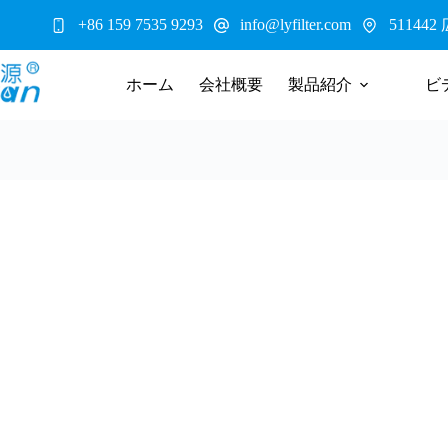
コ
5114
+86 159 7535 9293
info@lyfilter.com
ン
テ
ン
ホーム
会社概要
製品紹介
ビ
ツ
へ
ス
キ
ッ
プ