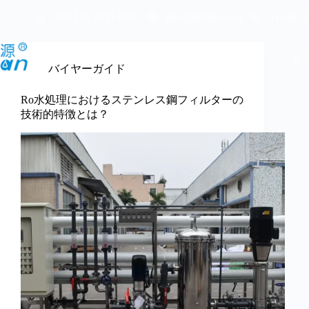
コ
5114
+86 159 7535 9293
info@lyfilter.com
ン
テ
ン
ホーム
会社概要
製品紹介
ビ
ツ
バイヤーガイド
へ
ス
Ro水処理におけるステンレス鋼フィルターの
キ
技術的特徴とは？
ッ
プ