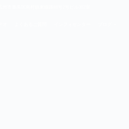
42 広州市番禺区南村鎮東線路88号2号ビル302室
デオ
よくあるご質問
インフォセンター
ブログ