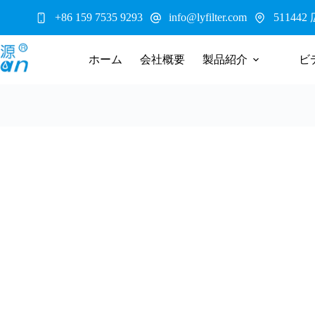
コ
5114
+86 159 7535 9293
info@lyfilter.com
ン
テ
ン
ホーム
会社概要
製品紹介
ビ
ツ
へ
ス
キ
ッ
プ