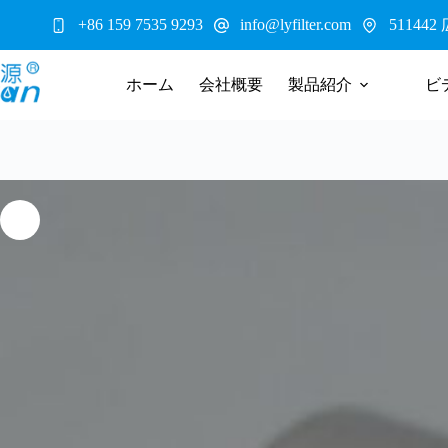
コ
5114
+86 159 7535 9293
info@lyfilter.com
ン
テ
ン
ホーム
会社概要
製品紹介
ビ
ツ
へ
ス
キ
ッ
プ