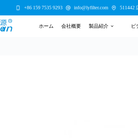
コ
5114
+86 159 7535 9293
info@lyfilter.com
ン
テ
ン
ホーム
会社概要
製品紹介
ビ
ツ
へ
ス
キ
ッ
プ