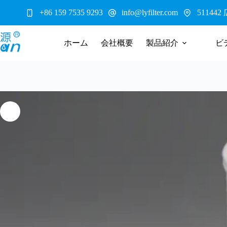
コ
5114
+86 159 7535 9293
info@lyfilter.com
ン
テ
ン
ホーム
会社概要
製品紹介
ビ
ツ
へ
ス
キ
ッ
プ