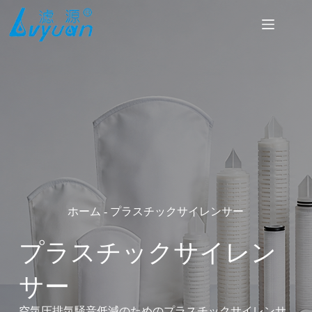
コ
ン
テ
ン
ツ
へ
ス
キ
ッ
プ
ホーム
-
プラスチックサイレンサー
プラスチックサイレン
サー
空気圧排気騒音低減のためのプラスチックサイレンサ