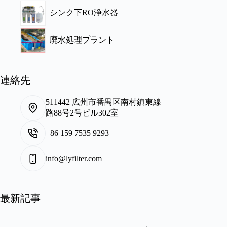
シンク下RO浄水器
廃水処理プラント
連絡先
511442 広州市番禺区南村鎮東線
路88号2号ビル302室
+86 159 7535 9293
info@lyfilter.com
最新記事