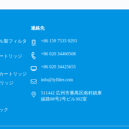
連絡先
+86 159 7535 9293
ル製フィルタ
+86 020 34460508
ートリッジ
+86 020 34425655
カートリッジ
info@lyfilter.com
トリッジ
511442 広州市番禺区南村鎮東
線路88号2号ビル302室
ック