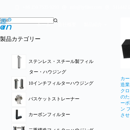
コ
5114
+86 159 7535 9293
info@lyfilter.com
ン
テ
ン
ホーム
会社概要
製品紹介
ビ
ツ
へ
製品カテゴリー
ス
キ
ッ
プ
ステンレス・スチール製フィル
ター・ハウジング
カー
10インチフィルターハウジング
造業
クロ
のた
バスケットストレーナー
ーボ
ン 
カーボンフィルター
させ