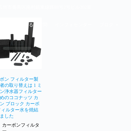
42 広州市番禺区南村鎮東線路88号2号ビル302室
デオ
よくあるご質問
インフォセンター
ブログ
ボン フィルター製
者の取り替えは 1 ミ
ン浄水器フィルター
めのココナッツ カ
ン ブロック カーボ
フィルター水を焼結
ました
カーボンフィルタ